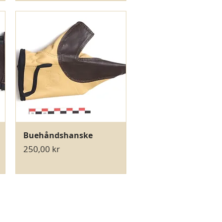
Hurtigvisning
Buehåndshanske
Pris
250,00 kr