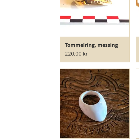
Hurtigvisning
Tommelring, messing
Pris
220,00 kr