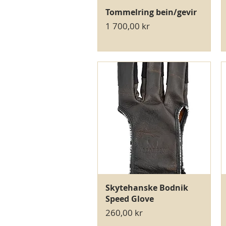
Hurtigvisning
Tommelring bein/gevir
Pris
1 700,00 kr
Hurtigvisning
Skytehanske Bodnik
Speed Glove
Pris
260,00 kr