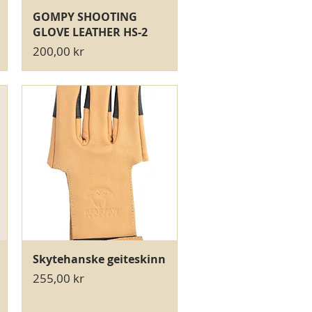
Hurtigvisning
GOMPY SHOOTING
GLOVE LEATHER HS-2
Pris
200,00 kr
Hurtigvisning
Skytehanske geiteskinn
Pris
255,00 kr