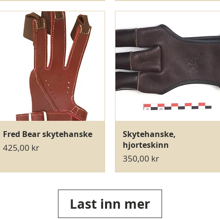
Hurtigvisning
Hurtigvisning
Fred Bear skytehanske
Skytehanske,
hjorteskinn
Pris
425,00 kr
Pris
350,00 kr
Last inn mer