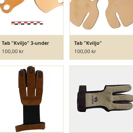
Hurtigvisning
Hurtigvisning
Tab "Kviljo" 3-under
Tab "Kviljo"
Pris
Pris
100,00 kr
100,00 kr