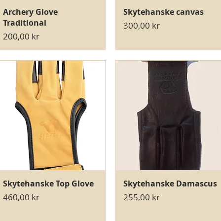
Hurtigvisning
Hurtigvisning
Archery Glove
Skytehanske canvas
Traditional
Pris
300,00 kr
Pris
200,00 kr
Hurtigvisning
Hurtigvisning
Skytehanske Top Glove
Skytehanske Damascus
Pris
Pris
460,00 kr
255,00 kr