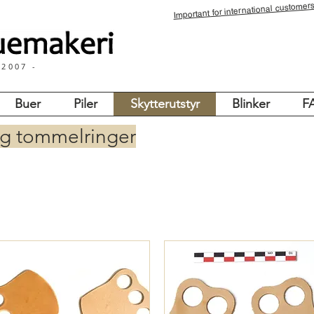
for international customers
Important
 2007 -
Buer
Piler
Skytterutstyr
Blinker
F
og tommelringer