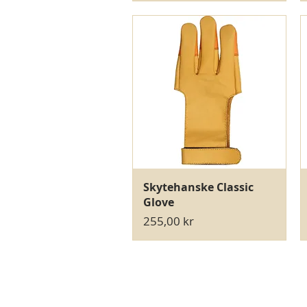
Hurtigvisning
Skytehanske Classic
Glove
Pris
255,00 kr