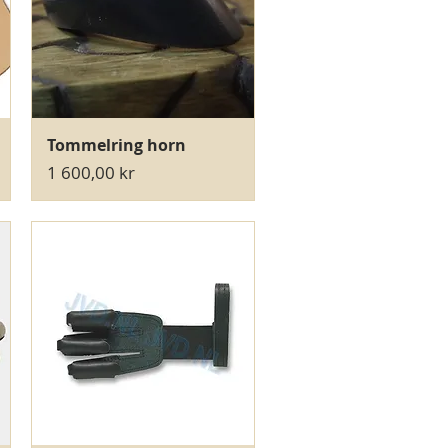
Hurtigvisning
Tommelring horn
Pris
1 600,00 kr