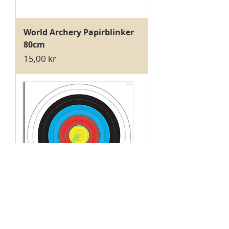
World Archery Papirblinker
80cm
Pris
15,00 kr
World Archery Papirblinker