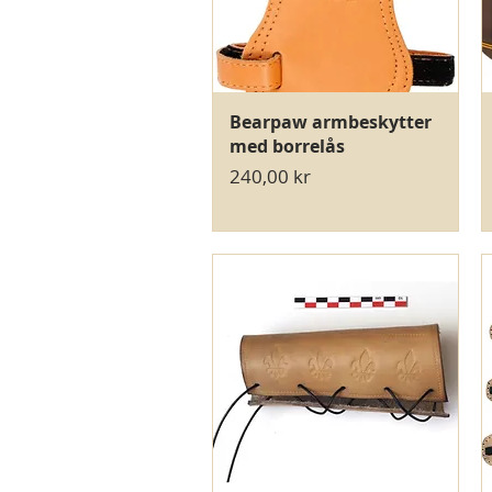
Hurtigvisning
Bearpaw armbeskytter
med borrelås
Pris
240,00 kr