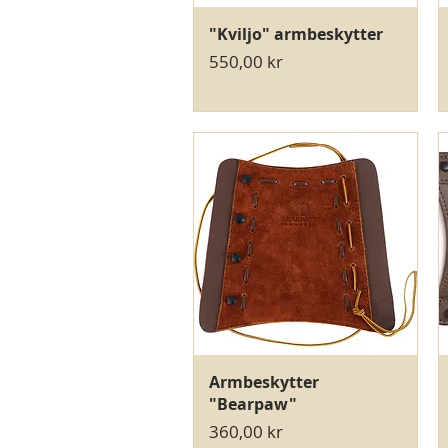
Hurtigvisning
"Kviljo" armbeskytter
Pris
550,00 kr
Hurtigvisning
Armbeskytter
"Bearpaw"
Pris
360,00 kr