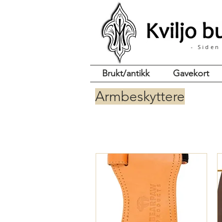
- Siden
Brukt/antikk
Gavekort
Armbeskyttere