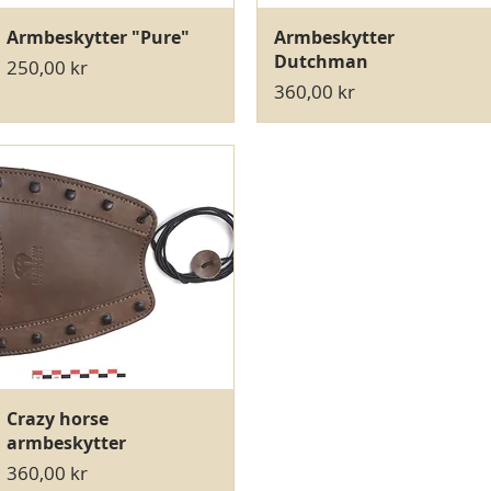
Hurtigvisning
Hurtigvisning
Armbeskytter "Pure"
Armbeskytter
Dutchman
Pris
250,00 kr
Pris
360,00 kr
Hurtigvisning
Crazy horse
armbeskytter
Pris
360,00 kr