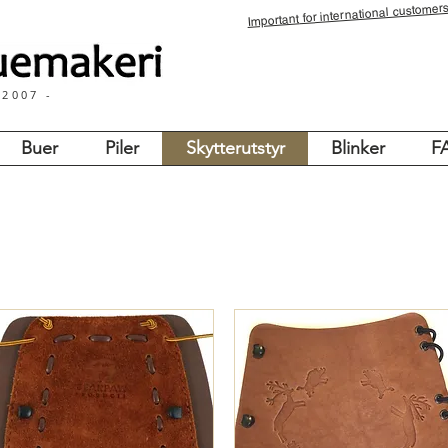
for international customers
Important
 2007 -
Buer
Piler
Skytterutstyr
Blinker
F