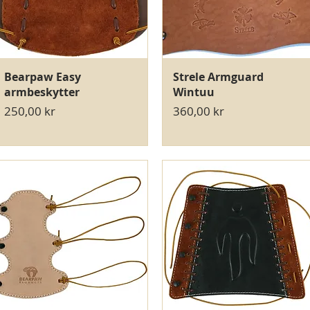
Hurtigvisning
Hurtigvisning
Bearpaw Easy
Strele Armguard
armbeskytter
Wintuu
Pris
Pris
250,00 kr
360,00 kr