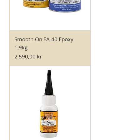
Smooth-On EA-40 Epoxy
1,9kg
Pris
2 590,00 kr