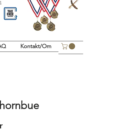
!
AQ
Kontakt/Om
 hornbue
Pris
r