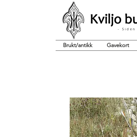
- Siden
Brukt/antikk
Gavekort