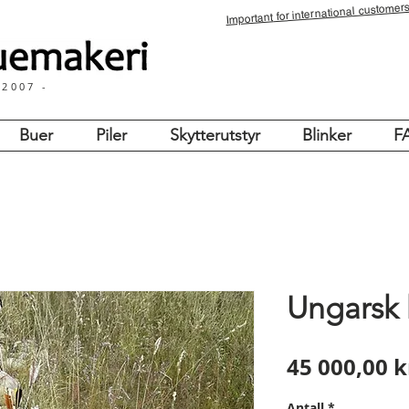
for international customers
Important
 2007 -
Buer
Piler
Skytterutstyr
Blinker
F
Ungarsk
45 000,00 k
Antall
*