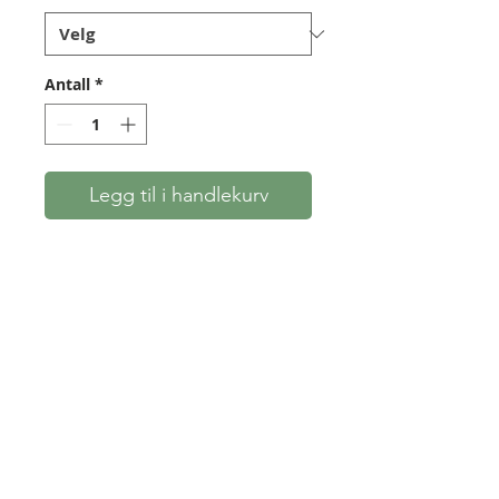
Antall
*
Legg til i handlekurv
Hylser til å lage take-down-
buer. Stål og messing. To
størrelser: 37 x 32 mm, og 42 x
32 mm. Begge størrelsene er 10
cm lange. Obs. kun én messing-
sleeve, ikke to som på bildet.