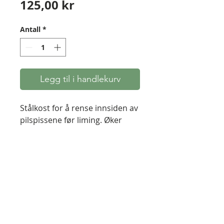
Pris
125,00 kr
Antall
*
Legg til i handlekurv
Stålkost for å rense innsiden av
pilspissene før liming. Øker
vedheften betydelig. Ment for
montering i drill. Renser
innsiden ned til bart metall.
Brukes ikke på spisser med
innvendige gjenger. Obs. sørg
for å rotere kosten i riktig
retning.