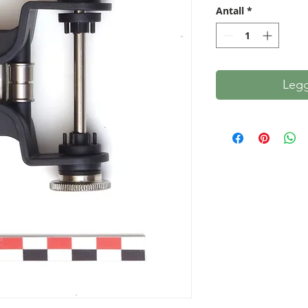
Antall
*
Legg