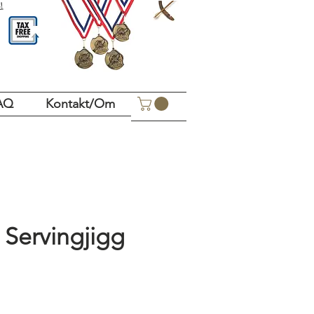
!
AQ
Kontakt/Om
Servingjigg
is