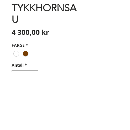
TYKKHORNSA
U
Pris
4 300,00 kr
FARGE
*
Antall
*
Legg til i handlekurv
Størrelse - 96 cm X 46 cm

Group 1