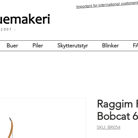
for international customers
Important
 2007 -
Buer
Piler
Skytterutstyr
Blinker
F
Raggim 
Bobcat 6
SKU: BR054