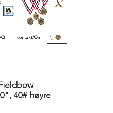
!
AQ
Kontakt/Om
Fieldbow
0", 40# høyre