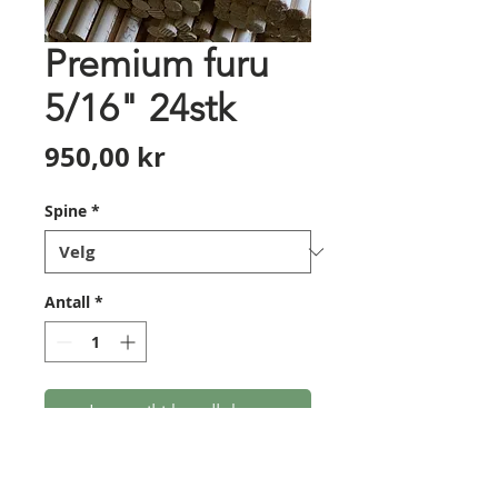
Premium furu
5/16" 24stk
Pris
950,00 kr
Spine
*
Antall
*
Legg til i handlekurv
Premium pilskaft av furu, i