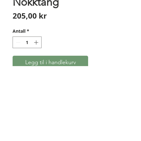
Nokktang
Pris
205,00 kr
Antall
*
Legg til i handlekurv
Til påklemming av nokkpunkt
på buestrengen. Hendig liten
avbiter, som også er kraftig nok
til å klippe over nokkpunktene i
messing.