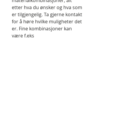
materialkombinasjoner, alt
etter hva du ønsker og hva som
er tilgjengelig. Ta gjerne kontakt
for å høre hvilke muligheter det
er. Fine kombinasjoner kan
være f.eks
alm/purpleheart/alm,
alm/kirsebær/alm
eller ask/eik. Disse buene lages
i alle størrelser og trekkvekter
opp til 65 pund, med et
pristillegg på trekkvekter fra 65
pund og oppover.
Regn med ca tre-fire måneders
tilvirkingstid, dersom det ikke
allerede er en passende på
lager. Buene leveres med
livstidsgaranti på limfugene.