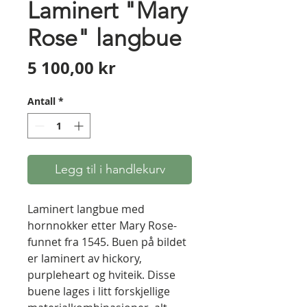
Laminert "Mary
Rose" langbue
Pris
5 100,00 kr
Antall
*
Legg til i handlekurv
Laminert langbue med
hornnokker etter Mary Rose-
funnet fra 1545. Buen på bildet
er laminert av hickory,
purpleheart og hviteik. Disse
buene lages i litt forskjellige