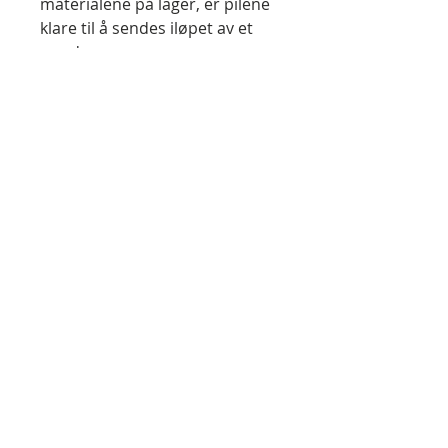
materialene på lager, er pilene
klare til å sendes iløpet av et
par dager.
Nokken lages som "self-nock"
med surring av lim, som gir en
svært solid nokk. Pillengden
måles fra bunnen av nokken og
frem til overgangen til
spissen. Ottomansk blinkspiss
kan monteres på både 5/16" og
11/32" skaft. Husk ellers å velge
samme dimensjon på skaft og
spiss (5/16" eller 11/32"). Tips:
velg enten messingspiss med
skru eller feltspiss 3D med skru
- disse spissene kan skrues av
og på treskaftene, og sitter
ordentlig fast. De andre