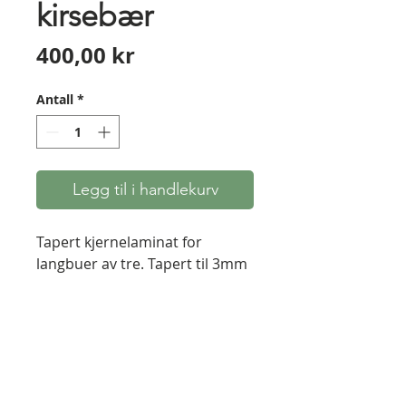
kirsebær
Pris
400,00 kr
Antall
*
Legg til i handlekurv
Tapert kjernelaminat for
langbuer av tre. Tapert til 3mm
i hver ende, og 9mm på midten.
Perfekt til tre-lags laminerte
langbuer. Lengde ca 2 meter,
bredde 30-40mm. Klar til liming
- men bør skrapes lett med en
sikling rett før påføring av