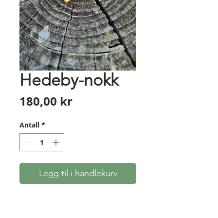
Hedeby-nokk
Pris
180,00 kr
Antall
*
Legg til i handlekurv
Håndlagde replikaer av
de såkalte Hedeby-nokkene av