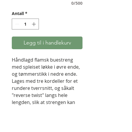
0/500
Antall
*
Legg til i handlekurv
Håndlagd flamsk buestreng
med spleiset løkke i øvre ende,
og tømmerstikk i nedre ende.
Lages med tre kordeller for et
rundere tverrsnitt, og såkalt
"reverse twist" langs hele
lengden, slik at strengen kan
tas av buen uten å surre seg
opp. Midtsurring av nylon og
hovedstreng av Dacron B50
eller BCY55.