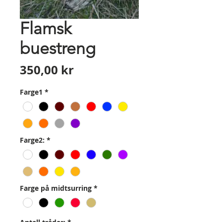
Flamsk
buestreng
Pris
350,00 kr
Farge1
*
Farge2:
*
Farge på midtsurring
*