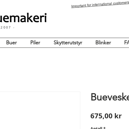
for international customers
Important
 2007 -
Buer
Piler
Skytterutstyr
Blinker
F
Bueveske
Pr
675,00 kr
Antall
*