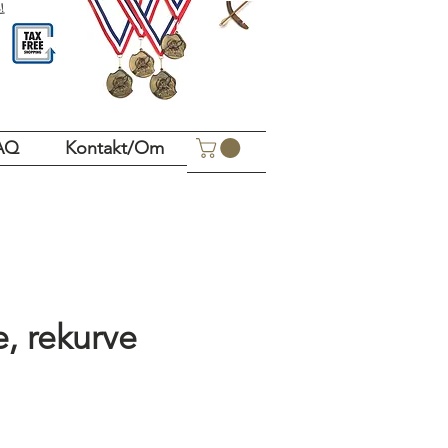
!
AQ
Kontakt/Om
, rekurve
is