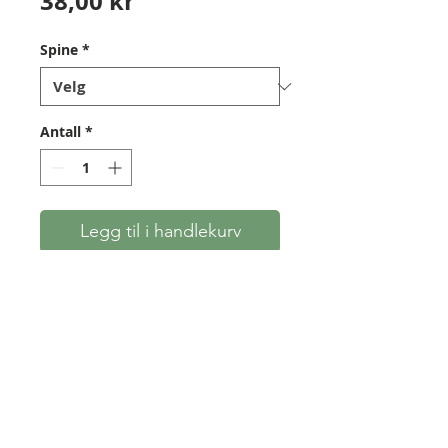
Pris
38,00 kr
Spine
*
Antall
*
Legg til i handlekurv
Furuskaft av særdeles høy og
jevn kvalitet, produsert av Chris
Boyton i England.
Spinekategorier fra 30-35 til 45-
50. Kun 5/16". OBS: tilgjengelig
kun så lenge lageret rekker!