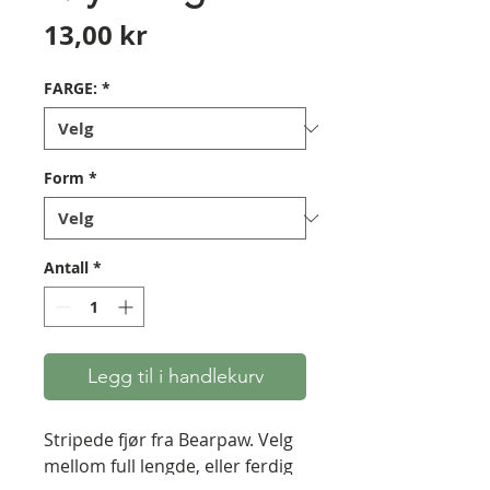
Pris
13,00 kr
FARGE:
*
Form
*
Antall
*
Legg til i handlekurv
Stripede fjør fra Bearpaw. Velg
mellom full lengde, eller ferdig