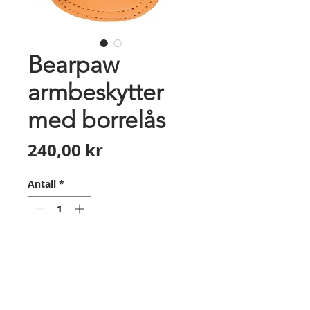
Bearpaw
armbeskytter
med borrelås
Pris
240,00 kr
Antall
*
Legg til i handlekurv
Bearpaw armbeskytter av to lag
lær, med glatt ytterside og