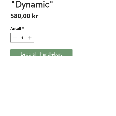
"Dynamic"
Pris
580,00 kr
Antall
*
Legg til i handlekurv
Ryggkogger "Dynamic" fra
Bearpaw. Sitter ekstra godt på
ryggen med doble reimer - som
en ryggsekk. Ca 55 cm langt.
Lagd av lær og nylon.