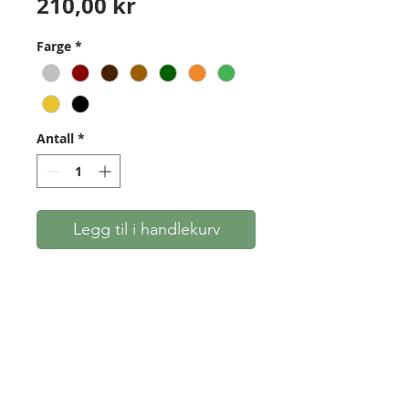
Pris
210,00 kr
Farge
*
Antall
*
Legg til i handlekurv
B55 strengemateriale fra BCY.
Samme som B55 fra Bearpaw,
men i forskjellige farger.
Utmerket til alle typer
tradisjonelle buer. 1/4# spole.
Obs. fargene kan avvike noe fra