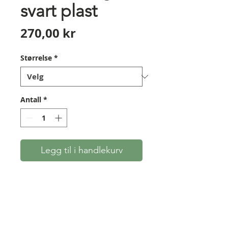
svart plast
Pris
270,00 kr
Størrelse
*
Antall
*
Legg til i handlekurv
Tommelring av svart plast. God
passform, og kommer i en
rekke størrelser. For å finne
riktig størrelse måler man over