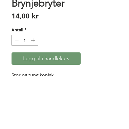
Brynjebryter
Pris
14,00 kr
Antall
*
Legg til i handlekurv
Stor og tung konisk
brynjebryter i 1/2" diameter
(12,7mm). Passer perfekt til
store Mary Rose-piler. Hodet
kan slipes (eller smies) om til en
mer typisk firkantet
brynjebryter - se spiss i
bakgrunnen på bilde nr.3.